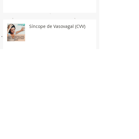
Síncope de Vasovagal (CVV)
Publicações
March 2024
(1)
1 post
November 2021
(7)
7 posts
June 2021
(1)
1 post
May 2021
(6)
6 posts
April 2021
(26)
26 posts
March 2021
(32)
32 posts
February 2021
(35)
35 posts
January 2021
(33)
33 posts
December 2020
(29)
29 posts
November 2020
(42)
42 posts
October 2020
(44)
44 posts