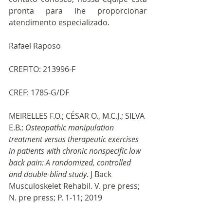
pronta para lhe proporcionar 
atendimento especializado.
Rafael Raposo
CREFITO: 213996-F
CREF: 1785-G/DF
MEIRELLES F.O.; CÉSAR O., M.C.J.; SILVA 
E.B.; 
Osteopathic manipulation 
treatment versus therapeutic exercises 
in patients with chronic nonspecific low 
back pain: A randomized, controlled 
and double-blind study
. J Back 
Musculoskelet Rehabil. V. pre press; 
N. pre press; P. 1-11; 2019