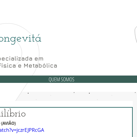
(6
6 Bloco A sala 52, 56 e 62- Subsolo
ongevitá
ecializada em
Física e Metabólica
QUEM SOMOS
ilíbrio
(AVIÃO)
atch?v=jczrEJPRcGA