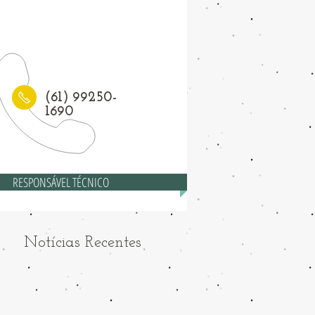
1) 3208-6558
(61) 99250-
1690
RESPONSÁVEL TÉCNICO
Notícias Recentes