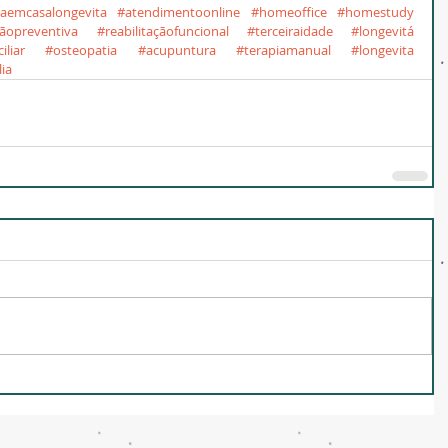
caemcasalongevita
#atendimentoonline
#homeoffice
#homestudy
ãopreventiva
#reabilitaçãofuncional
#terceiraidade
#longevitá
liar
#osteopatia
#acupuntura
#terapiamanual
#longevita
lia