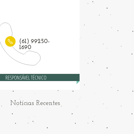
1) 3208-6558
(61) 99250-
1690
RESPONSÁVEL TÉCNICO
Notícias Recentes