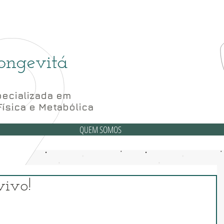
(6
6 Bloco A sala 52, 56 e 62- Subsolo
ongevitá
ecializada em
Física e Metabólica
QUEM SOMOS
vivo!