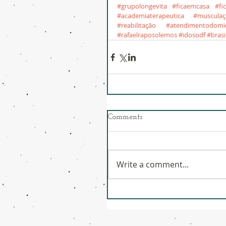
#grupolongevita
#ficaemcasa
#fi
#academiaterapeutica
#musculaç
#reabilitação
#atendimentodomici
#rafaelraposolemos
#idosodf
#brasi
Comments
Write a comment...