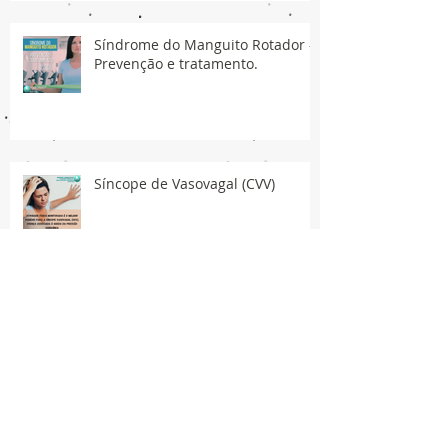
Síndrome do Manguito Rotador -
Prevenção e tratamento.
Síncope de Vasovagal (CVV)
Publicações
March 2024
(1)
1 post
November 2021
(7)
7 posts
June 2021
(1)
1 post
May 2021
(6)
6 posts
April 2021
(26)
26 posts
March 2021
(32)
32 posts