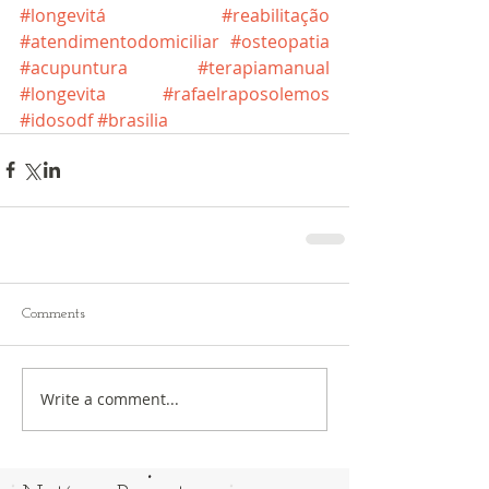
#longevitá
#reabilitação
#atendimentodomiciliar
#osteopatia
#acupuntura
#terapiamanual
#longevita
#rafaelraposolemos
#idosodf
#brasilia
Comments
Write a comment...