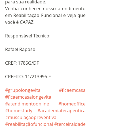
para sua realidade.
Venha conhecer nosso atendimento 
em Reabilitação Funcional e veja que 
você é CAPAZ!
Responsável Técnico:
Rafael Raposo
CREF: 1785G/DF
CREFITO: 11/213996-F
#grupolongevita
#ficaemcasa
#ficaemcasalongevita
#atendimentoonline
#homeoffice
#homestudy
#academiaterapeutica
#musculaçãopreventiva
#reabilitaçãofuncional
#terceiraidade