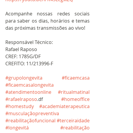
Acompanhe nossas redes sociais 
para saber os dias, horários e temas 
das próximas transmissões ao vivo!
Responsável Técnico:
Rafael Raposo
CREF: 1785G/DF
CREFITO: 11/213996-F
#grupolongevita
#ficaemcasa
#ficaemcasalongevita
#atendimentoonline
#ritualmatinal
#rafaelraposo
.df 
#homeoffice
#homestudy
#academiaterapeutica
#musculaçãopreventiva
#reabilitaçãofuncional
#terceiraidade
#longevitá
#reabilitação