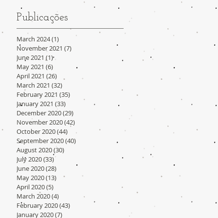
Publicações
March 2024
(1)
1 post
November 2021
(7)
7 posts
June 2021
(1)
1 post
May 2021
(6)
6 posts
April 2021
(26)
26 posts
March 2021
(32)
32 posts
February 2021
(35)
35 posts
January 2021
(33)
33 posts
December 2020
(29)
29 posts
November 2020
(42)
42 posts
October 2020
(44)
44 posts
September 2020
(40)
40 posts
August 2020
(30)
30 posts
July 2020
(33)
33 posts
June 2020
(28)
28 posts
May 2020
(13)
13 posts
April 2020
(5)
5 posts
March 2020
(4)
4 posts
February 2020
(43)
43 posts
January 2020
(7)
7 posts