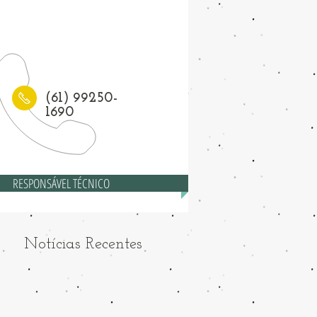
1) 3208-6558
(61) 99250-
1690
RESPONSÁVEL TÉCNICO
Notícias Recentes