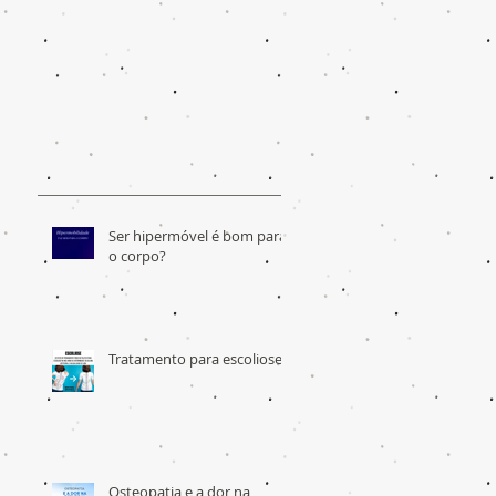
Ser hipermóvel é bom para
o corpo?
Tratamento para escoliose
Osteopatia e a dor na