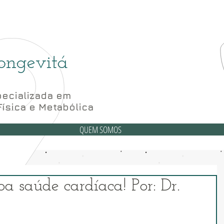
(6
6 Bloco A sala 52, 56 e 62- Subsolo
ongevitá
ecializada em
Física e Metabólica
QUEM SOMOS
 saúde cardíaca! Por: Dr.