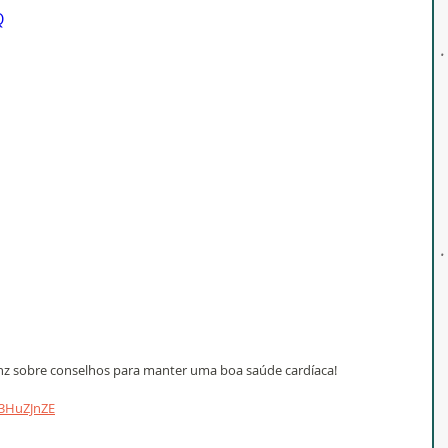
Q
nz sobre conselhos para manter uma boa saúde cardíaca!
23HuZJnZE