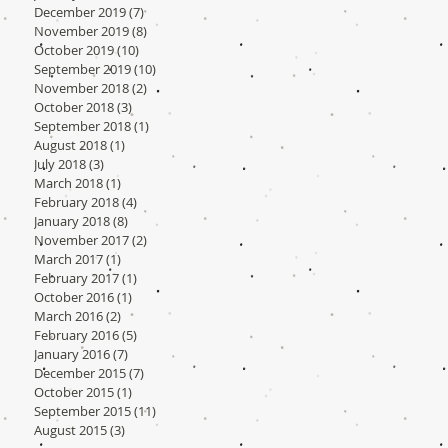
December 2019
(7)
7 posts
November 2019
(8)
8 posts
October 2019
(10)
10 posts
September 2019
(10)
10 posts
November 2018
(2)
2 posts
October 2018
(3)
3 posts
September 2018
(1)
1 post
August 2018
(1)
1 post
July 2018
(3)
3 posts
March 2018
(1)
1 post
February 2018
(4)
4 posts
January 2018
(8)
8 posts
November 2017
(2)
2 posts
March 2017
(1)
1 post
February 2017
(1)
1 post
October 2016
(1)
1 post
March 2016
(2)
2 posts
February 2016
(5)
5 posts
January 2016
(7)
7 posts
December 2015
(7)
7 posts
October 2015
(1)
1 post
September 2015
(11)
11 posts
August 2015
(3)
3 posts