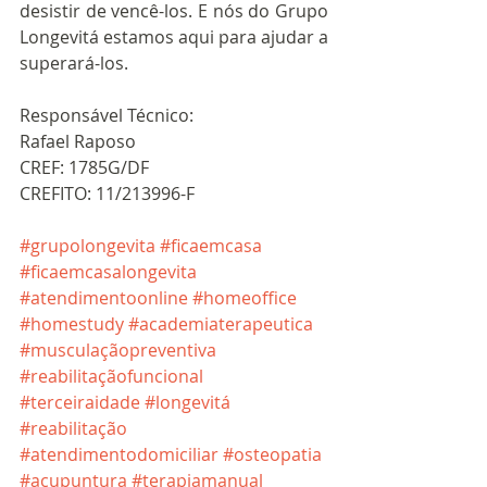
desistir de vencê-los. E nós do Grupo 
Longevitá estamos aqui para ajudar a 
superará-los.
Responsável Técnico:
Rafael Raposo
CREF: 1785G/DF
CREFITO: 11/213996-F
#grupolongevita
#ficaemcasa
#ficaemcasalongevita
#atendimentoonline
#homeoffice
#homestudy
#academiaterapeutica
#musculaçãopreventiva
#reabilitaçãofuncional
#terceiraidade
#longevitá
#reabilitação
#atendimentodomiciliar
#osteopatia
#acupuntura
#terapiamanual