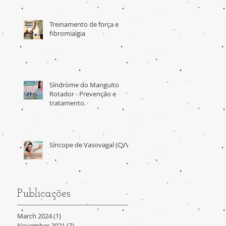
Treinamento de força e
fibromialgia
Síndrome do Manguito
Rotador - Prevenção e
tratamento.
Síncope de Vasovagal (CVV)
Publicações
March 2024
(1)
1 post
November 2021
(7)
7 posts