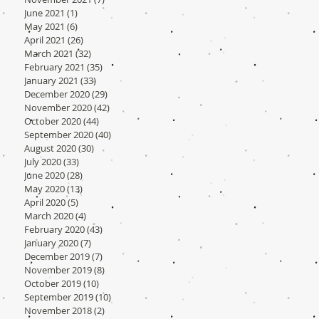
June 2021
(1)
1 post
May 2021
(6)
6 posts
April 2021
(26)
26 posts
March 2021
(32)
32 posts
February 2021
(35)
35 posts
January 2021
(33)
33 posts
December 2020
(29)
29 posts
November 2020
(42)
42 posts
October 2020
(44)
44 posts
September 2020
(40)
40 posts
August 2020
(30)
30 posts
July 2020
(33)
33 posts
June 2020
(28)
28 posts
May 2020
(13)
13 posts
April 2020
(5)
5 posts
March 2020
(4)
4 posts
February 2020
(43)
43 posts
January 2020
(7)
7 posts
December 2019
(7)
7 posts
November 2019
(8)
8 posts
October 2019
(10)
10 posts
September 2019
(10)
10 posts
November 2018
(2)
2 posts