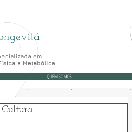
(6
6 Bloco A sala 52, 56 e 62- Subsolo
ongevitá
ecializada em
Física e Metabólica
QUEM SOMOS
 Cultura