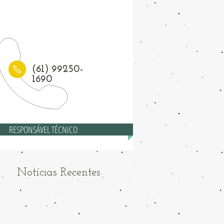
1) 3208-6558
(61) 99250-
1690
RESPONSÁVEL TÉCNICO
Notícias Recentes