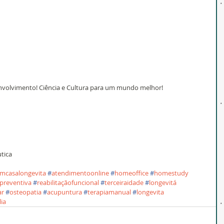
nvolvimento! Ciência e Cultura para um mundo melhor!
tica
emcasalongevita
#
atendimentoonline
#
homeoffice
#
homestudy
preventiva
#
reabilitaçãofuncional
#
terceiraidade
#
longevitá
ar
#
osteopatia
#
acupuntura
#
terapiamanual
#
longevita
lia