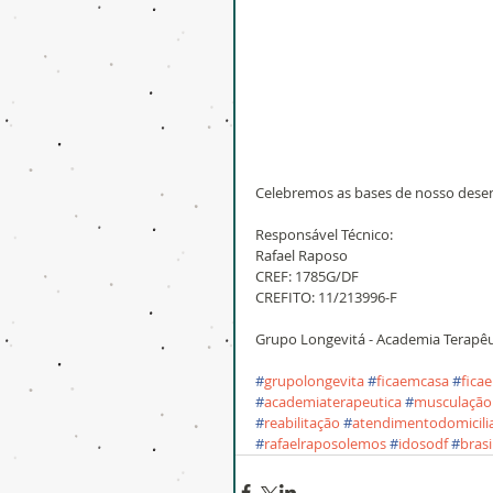
Celebremos as bases de nosso dese
Responsável Técnico:
Rafael Raposo
CREF: 1785G/DF
CREFITO: 11/213996-F
Grupo Longevitá - Academia Terapêu
#
grupolongevita
#
ficaemcasa
#
fica
#
academiaterapeutica
#
musculação
#
reabilitação
#
atendimentodomicili
#
rafaelraposolemos
#
idosodf
#
brasi