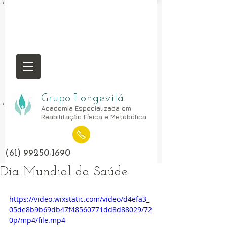
Grupo Longevitá
Academia Especializada em
Reabilitação Física e Metabólica
(61) 99250-1690
Dia Mundial da Saúde
https://video.wixstatic.com/video/d4efa3_
05de8b9b69db47f48560771dd8d88029/72
0p/mp4/file.mp4