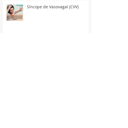
Síncope de Vasovagal (CVV)
Publicações
March 2024
(1)
1 post
November 2021
(7)
7 posts
June 2021
(1)
1 post
May 2021
(6)
6 posts
April 2021
(26)
26 posts
March 2021
(32)
32 posts
February 2021
(35)
35 posts
January 2021
(33)
33 posts
December 2020
(29)
29 posts
November 2020
(42)
42 posts
October 2020
(44)
44 posts
September 2020
(40)
40 posts
August 2020
(30)
30 posts
July 2020
(33)
33 posts