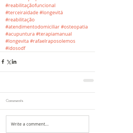
#reabilitaçãofuncional
#terceiraidade
#longevitá
#reabilitação
#atendimentodomiciliar
#osteopatia
#acupuntura
#terapiamanual
#longevita
#rafaelraposolemos
#idosodf
Comments
Write a comment...