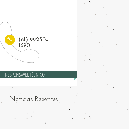
1) 3208-6558
(61) 99250-
1690
RESPONSÁVEL TÉCNICO
Notícias Recentes