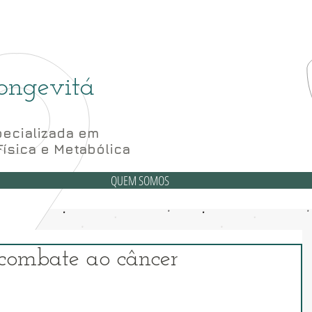
(6
6 Bloco A sala 52, 56 e 62- Subsolo
ongevitá
ecializada em
Física e Metabólica
QUEM SOMOS
 combate ao câncer