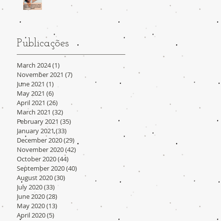
Publicações
March 2024
(1)
1 post
November 2021
(7)
7 posts
June 2021
(1)
1 post
May 2021
(6)
6 posts
April 2021
(26)
26 posts
March 2021
(32)
32 posts
February 2021
(35)
35 posts
January 2021
(33)
33 posts
December 2020
(29)
29 posts
November 2020
(42)
42 posts
October 2020
(44)
44 posts
September 2020
(40)
40 posts
August 2020
(30)
30 posts
July 2020
(33)
33 posts
June 2020
(28)
28 posts
May 2020
(13)
13 posts
April 2020
(5)
5 posts