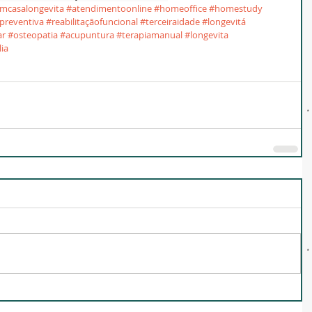
emcasalongevita
#atendimentoonline
#homeoffice
#homestudy
preventiva
#reabilitaçãofuncional
#terceiraidade
#longevitá
ar
#osteopatia
#acupuntura
#terapiamanual
#longevita
lia