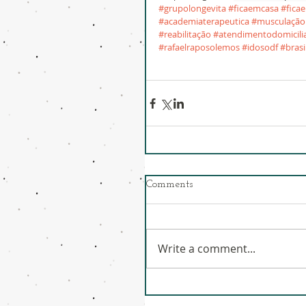
#grupolongevita
#ficaemcasa
#fica
#academiaterapeutica
#musculação
#reabilitação
#atendimentodomicili
#rafaelraposolemos
#idosodf
#brasi
Comments
Write a comment...