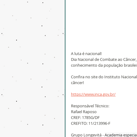
A luta é nacional!
Dia Nacional de Combate ao Câncer
conhecimento da população brasileir
Confira no site do Instituto Nacion
câncer!
https://www.inca.gov.br/
Responsável Técnico:
Rafael Raposo
CREF: 1785G/DF
CREFITO: 11/213996-F
Grupo Longevitá - 
Academia especiali