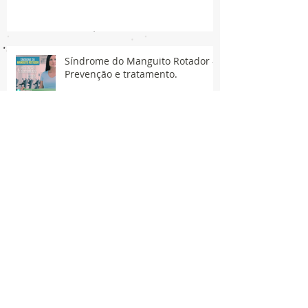
Síndrome do Manguito Rotador -
Prevenção e tratamento.
Síncope de Vasovagal (CVV)
Publicações
March 2024
(1)
1 post
November 2021
(7)
7 posts
June 2021
(1)
1 post