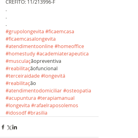
CREFITO: 11/213996-F
.
.
.
#grupolongevita
#ficaemcasa
#ficaemcasalongevita
#atendimentoonline
#homeoffice
#homestudy
#academiaterapeutica
#musculac
̧ãopreventiva 
#reabilitac
̧ãofuncional 
#terceiraidade
#longevita
́ 
#reabilitac
̧ão 
#atendimentodomiciliar
#osteopatia
#acupuntura
#terapiamanual
#longevita
#rafaelraposolemos
#idosodf
#brasilia