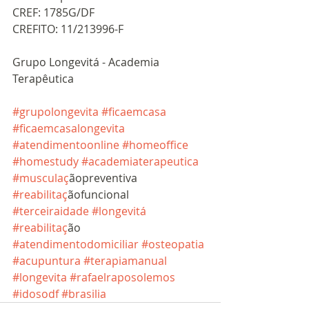
CREF: 1785G/DF 
CREFITO: 11/213996-F
Grupo Longevitá - Academia 
Terapêutica
#grupolongevita
#ficaemcasa
#ficaemcasalongevita
#atendimentoonline
#homeoffice
#homestudy
#academiaterapeutica
#musculac
̧ãopreventiva 
#reabilitac
̧ãofuncional 
#terceiraidade
#longevita
́ 
#reabilitac
̧ão 
#atendimentodomiciliar
#osteopatia
#acupuntura
#terapiamanual
#longevita
#rafaelraposolemos
#idosodf
#brasilia