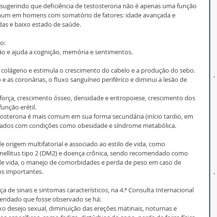
 sugerindo que deficiência de testosterona não é apenas uma função 
um em homens com somatório de fatores: idade avançada e 
as e baixo estado de saúde.
o:
são e ajuda a cognição, memória e sentimentos.
e colágeno e estimula o crescimento do cabelo e a produção do sebo.
 e as coronárias, o fluxo sanguíneo periférico e diminui a lesão de 
orça, crescimento ósseo, densidade e eritropoiese, crescimento dos 
unção erétil.
stosterona é mais comum em sua forma secundária (início tardio, em 
ados com condições como obesidade e síndrome metabólica.
e origem multifatorial e associado ao estilo de vida, como 
 mellitus tipo 2 (DM2) e doença crônica, sendo recomendado como 
o de vida, o manejo de comorbidades e perda de peso em caso de 
os importantes.
a de sinais e sintomas característicos, na 4.ª Consulta Internacional 
mendado que fosse observado se há:
xo desejo sexual, diminuição das ereções matinais, noturnas e 