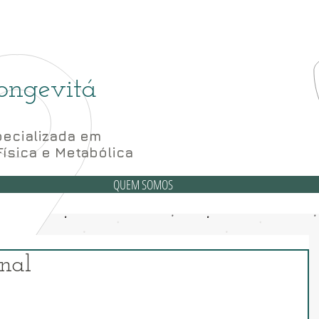
(6
6 Bloco A sala 52, 56 e 62- Subsolo
ongevitá
ecializada em
Física e Metabólica
QUEM SOMOS
nal