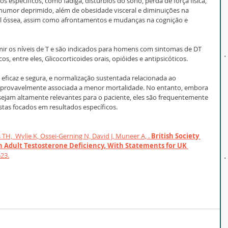
s específicos, como fadiga, distúrbios do sono, perda de força física, 
humor deprimido, além de obesidade visceral e diminuições na 
l óssea, assim como afrontamentos e mudanças na cognição e 
 os níveis de T e são indicados para homens com sintomas de DT 
s, entre eles, Glicocorticoides orais, opióides e antipsicóticos.
 eficaz e segura, e normalização sustentada relacionada ao 
 é provavelmente associada a menor mortalidade. No entanto, embora 
 sejam altamente relevantes para o paciente, eles são frequentemente 
tas focados em resultados específicos.
TH,  Wylie K, Ossei-Gerning N, David J, Muneer A, . 
British Society 
n Adult Testosterone Deficiency, With Statements for UK 
23.