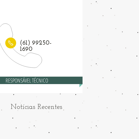
1) 3208-6558
(61) 99250-
1690
RESPONSÁVEL TÉCNICO
Notícias Recentes