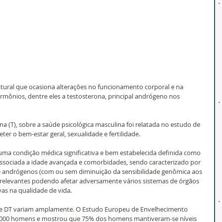
ural que ocasiona alterações no funcionamento corporal e na 
rmônios, dentre eles a testosterona, principal andrógeno nos 
na (T), sobre a saúde psicológica masculina foi relatada no estudo de 
er o bem-estar geral, sexualidade e fertilidade.
 uma condição médica significativa e bem estabelecida definida como 
associada a idade avançada e comorbidades, sendo caracterizado por 
de andrógenos (com ou sem diminuição da sensibilidade genômica aos 
 relevantes podendo afetar adversamente vários sistemas de órgãos 
vas na qualidade de vida.
 de DT variam amplamente. O Estudo Europeu de Envelhecimento 
3.000 homens e mostrou que 75% dos homens mantiveram-se níveis 