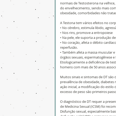
normais de Testosterona na velhice,
do envelhecimento, sendo mais com
obesidade, comorbidades não tratad
A Testona tem vários efeitos no corp
• No cérebro, estimula libido, agres
• Nos rins, promove a eritropoiese
• Na pele, ele suporta a produção d
• No coração, afeta o débito cardíaco
reperfusão.
• Também afeta a massa muscular e f
órgãos sexuais, espermatogênese e f
Etiologicamente a deficiência de te
homens com mais de 50 anos associ
Muitos sinais e sintomas de DT são d
prevalência de obesidade, diabetes
ação inicial, a modificação do estil
excesso de peso são primeiros pass
O diagnóstico de DT requer a presenç
de Medicina Sexual (ICSM) foi reco
Disfunção sexual, especialmente bai