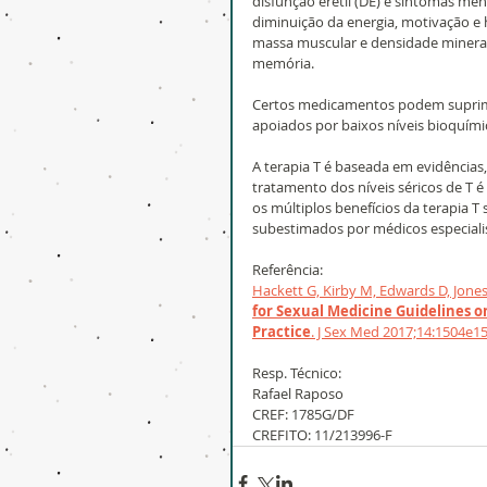
disfunção erétil (DE) e sintomas meno
diminuição da energia, motivação e 
massa muscular e densidade minera
memória.
Certos medicamentos podem suprimir
apoiados por baixos níveis bioquímico
A terapia T é baseada em evidências,
tratamento dos níveis séricos de T
os múltiplos benefícios da terapia T
subestimados por médicos especialis
Referência:
Hackett G, Kirby M, Edwards D, Jones 
for Sexual Medicine Guidelines o
Practice
. J Sex Med 2017;14:1504e15
Resp. Técnico:
Rafael Raposo
CREF: 1785G/DF
CREFITO: 11/213996-F