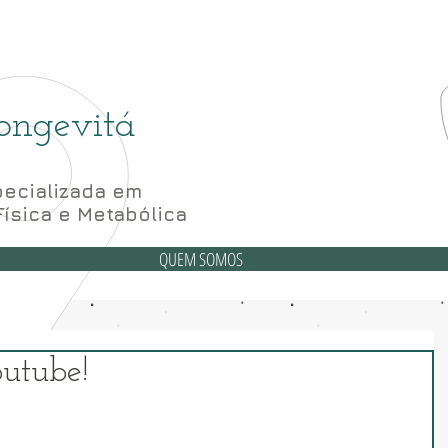
(6
6 Bloco A sala 52, 56 e 62- Subsolo
ongevitá
ecializada em
Física e Metabólica
QUEM SOMOS
outube!