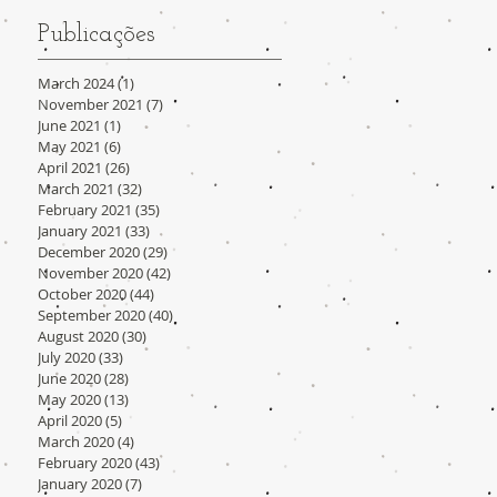
Publicações
March 2024
(1)
1 post
November 2021
(7)
7 posts
June 2021
(1)
1 post
May 2021
(6)
6 posts
April 2021
(26)
26 posts
March 2021
(32)
32 posts
February 2021
(35)
35 posts
January 2021
(33)
33 posts
December 2020
(29)
29 posts
November 2020
(42)
42 posts
October 2020
(44)
44 posts
September 2020
(40)
40 posts
August 2020
(30)
30 posts
July 2020
(33)
33 posts
June 2020
(28)
28 posts
May 2020
(13)
13 posts
April 2020
(5)
5 posts
March 2020
(4)
4 posts
February 2020
(43)
43 posts
January 2020
(7)
7 posts