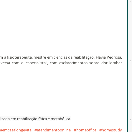
 fisioterapeuta, mestre em ciências da reabilitação, Flávia Pedrosa, 
ersa com o especialista", com esclarecimentos sobre dor lombar 
zada em reabilitação física e metabólica.
caemcasalongevita
#atendimentoonline
#homeoffice
#homestudy