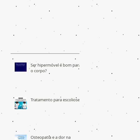
Ser hipermóvel é bom para
o corpo?
Tratamento para escoliose
Osteopatia e a dor na