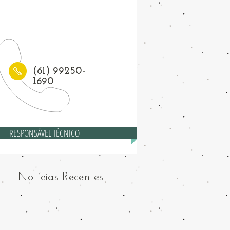
1) 3208-6558
(61) 99250-
1690
RESPONSÁVEL TÉCNICO
Notícias Recentes