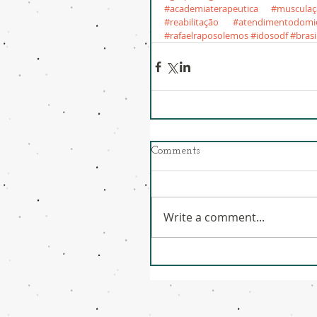
#academiaterapeutica
#musculaç
#reabilitação
#atendimentodomici
#rafaelraposolemos
#idosodf
#brasi
Comments
Write a comment...