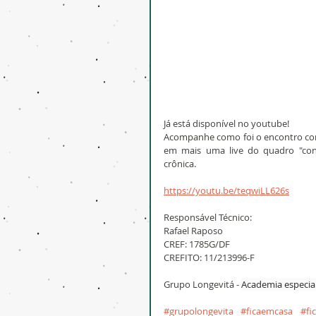
Já está disponível no youtube!
Acompanhe como foi o encontro com a
em mais uma live do quadro "conv
crônica.
https://youtu.be/teqwiLL626s
Responsável Técnico:
Rafael Raposo
CREF: 1785G/DF
CREFITO: 11/213996-F
Grupo Longevitá - 
Academia especiali
#grupolongevita
#ficaemcasa
#fi