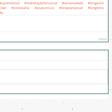
ãopreventiva
#reabilitaçãofuncional
#terceiraidade
#longevitá
liar
#osteopatia
#acupuntura
#terapiamanual
#longevita
lia