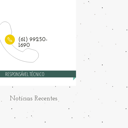
1) 3208-6558
(61) 99250-
1690
RESPONSÁVEL TÉCNICO
Notícias Recentes