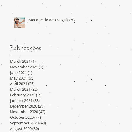
Síncope de Vasovagal (CVV)
Publicações
March 2024
(1)
1 post
November 2021
(7)
7 posts
June 2021
(1)
1 post
May 2021
(6)
6 posts
April 2021
(26)
26 posts
March 2021
(32)
32 posts
February 2021
(35)
35 posts
January 2021
(33)
33 posts
December 2020
(29)
29 posts
November 2020
(42)
42 posts
October 2020
(44)
44 posts
September 2020
(40)
40 posts
August 2020
(30)
30 posts