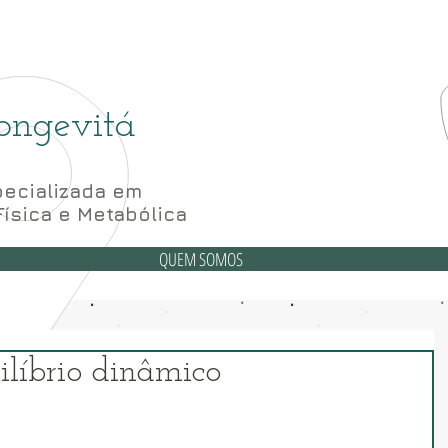
(6
6 Bloco A sala 52, 56 e 62- Subsolo
ongevitá
ecializada em
Física e Metabólica
QUEM SOMOS
ilíbrio dinâmico