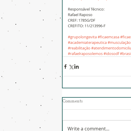
Responsável Técnico:
Rafael Raposo
CREF: 1785G/DF
CREFITO: 11/213996-F
#grupolongevita
#ficaemcasa
#fica
#academiaterapeutica
#musculação
#reabilitação
#atendimentodomicili
#rafaelraposolemos
#idosodf
#brasi
Comments
Write a comment...