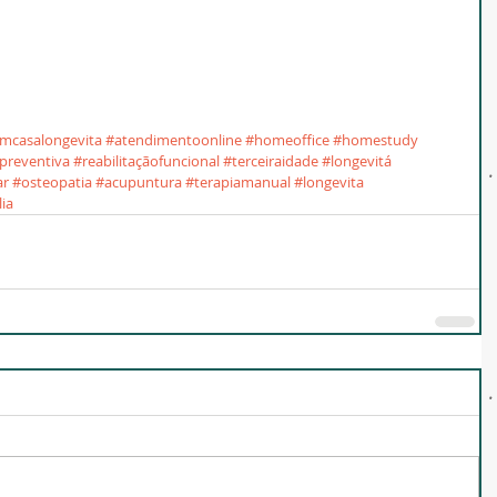
emcasalongevita
#atendimentoonline
#homeoffice
#homestudy
preventiva
#reabilitaçãofuncional
#terceiraidade
#longevitá
ar
#osteopatia
#acupuntura
#terapiamanual
#longevita
lia