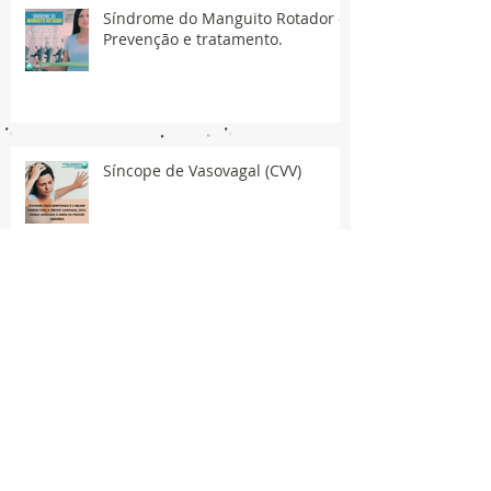
Síndrome do Manguito Rotador -
Prevenção e tratamento.
Síncope de Vasovagal (CVV)
Publicações
March 2024
(1)
1 post
November 2021
(7)
7 posts
June 2021
(1)
1 post
May 2021
(6)
6 posts
April 2021
(26)
26 posts
March 2021
(32)
32 posts
February 2021
(35)
35 posts