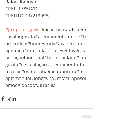
Rafael Raposo
CREF: 1785G/DF 
CREFITO: 11/213996-F
#grupolongevita
#ficaemcasa#ficaem
casalongevita#atendimentoonline#h
omeoffice#homestudy#academiater
apeutica#musculaçãopreventiva#rea
bilitaçãofuncional#terceiraidade#lon
gevitá#reabilitação#atendimentodo
miciliar#osteopatia#acupuntura#ter
apiamanual#longevita#rafaelraposol
emos#idosodf#brasilia