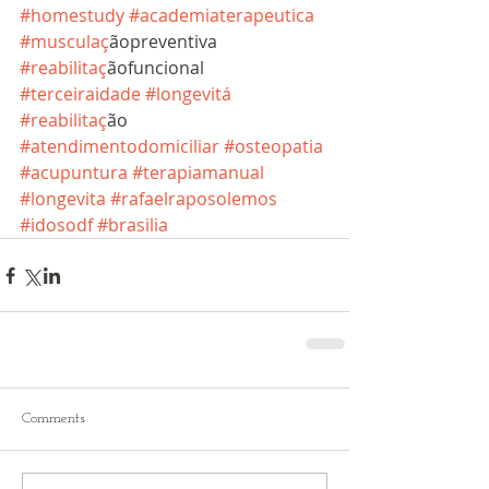
#homestudy
#academiaterapeutica
#musculac
̧ãopreventiva 
#reabilitac
̧ãofuncional 
#terceiraidade
#longevita
́ 
#reabilitac
̧ão 
#atendimentodomiciliar
#osteopatia
#acupuntura
#terapiamanual
#longevita
#rafaelraposolemos
#idosodf
#brasilia
Comments