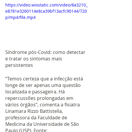
https://video.wixstatic.com/video/8a3210_
e8781e3260114e8ca39bf13acfc90144/720
p/mp4/file.mp4
Síndrome pós-Covid: como detectar 
e tratar os sintomas mais 
persistentes 
“Temos certeza que a infecção está 
longe de ser apenas uma questão 
localizada e passageira. Há 
repercussões prolongadas em 
vários órgãos”, comenta a fisiatra 
Linamara Rizzo Battistella, 
professora da Faculdade de 
Medicina da Universidade de São 
Paulo (USP). Fonte: 