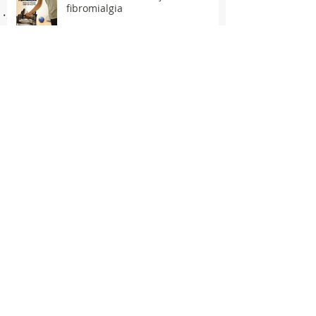
fibromialgia
Síndrome do Manguito Rotador -
Prevenção e tratamento.
Síncope de Vasovagal (CVV)
Publicações
March 2024
(1)
1 post