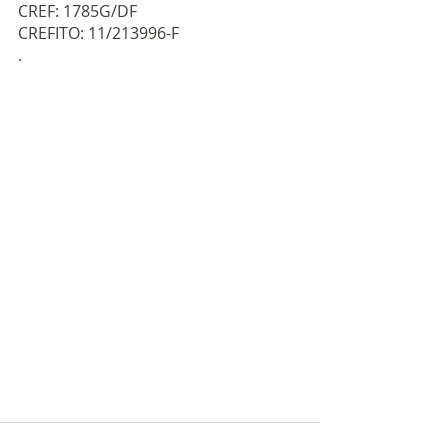
CREF: 1785G/DF
CREFITO: 11/213996-F
.
.
.
#grupolongevita
#ficaemcasa
#ficaemcasalongevita
#atendimentoonline
#homeoffice
#homestudy
#academiaterapeutica
#musculaçãopreventiva
#reabilitaçãofuncional
#terceiraidade
#longevitá
#reabilitação
#atendimentodomiciliar
#osteopatia
#acupuntura
#terapiamanual
#longevita
#rafaelraposolemos
#idosodf