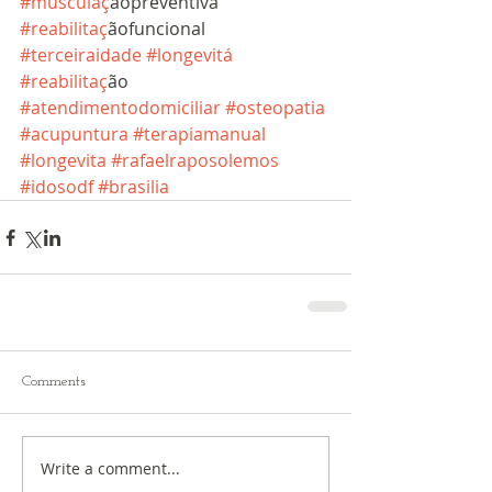
#musculac
̧ãopreventiva 
#reabilitac
̧ãofuncional 
#terceiraidade
#longevita
́ 
#reabilitac
̧ão 
#atendimentodomiciliar
#osteopatia
#acupuntura
#terapiamanual
#longevita
#rafaelraposolemos
#idosodf
#brasilia
Comments
Write a comment...