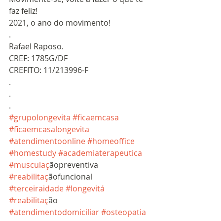
faz feliz!
2021, o ano do movimento!
.
Rafael Raposo.
CREF: 1785G/DF 
CREFITO: 11/213996-F
.
.
.
#grupolongevita
#ficaemcasa
#ficaemcasalongevita
#atendimentoonline
#homeoffice
#homestudy
#academiaterapeutica
#musculac
̧ãopreventiva 
#reabilitac
̧ãofuncional 
#terceiraidade
#longevita
́ 
#reabilitac
̧ão 
#atendimentodomiciliar
#osteopatia