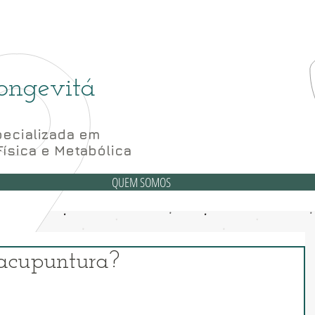
(6
6 Bloco A sala 52, 56 e 62- Subsolo
ongevitá
ecializada em
Física e Metabólica
QUEM SOMOS
acupuntura?