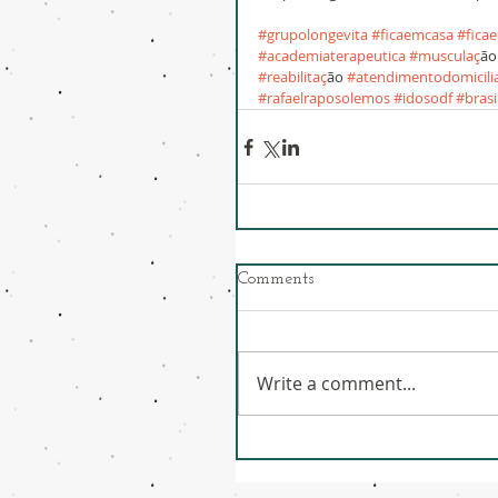
#grupolongevita
#ficaemcasa
#fica
#academiaterapeutica
#musculac
̧a
#reabilitac
̧ão 
#atendimentodomicili
#rafaelraposolemos
#idosodf
#brasi
Comments
Write a comment...