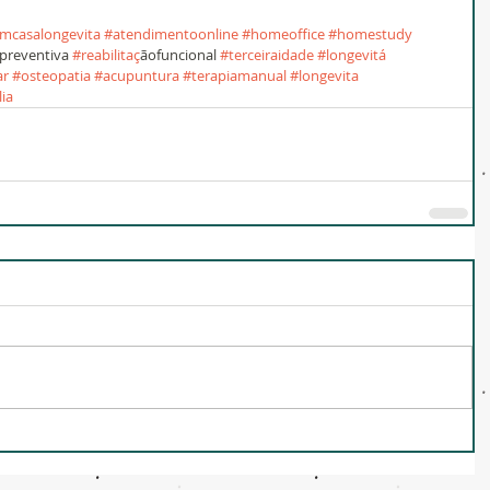
emcasalongevita
#atendimentoonline
#homeoffice
#homestudy
̃opreventiva 
#reabilitac
̧ãofuncional 
#terceiraidade
#longevita
́ 
ar
#osteopatia
#acupuntura
#terapiamanual
#longevita
lia