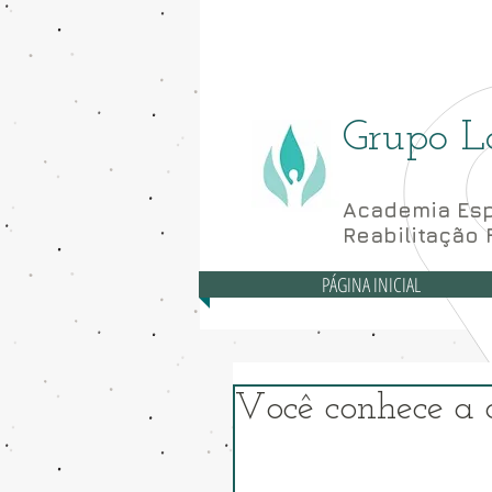
Asa Norte - CLN 10
Grupo L
Academia Esp
Reabilitação 
PÁGINA INICIAL
Você conhece a 