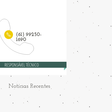
1) 3208-6558
(61) 99250-
1690
RESPONSÁVEL TÉCNICO
Notícias Recentes