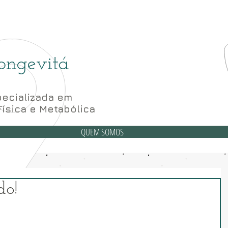
(6
6 Bloco A sala 52, 56 e 62- Subsolo
ongevitá
ecializada em
Física e Metabólica
QUEM SOMOS
do!