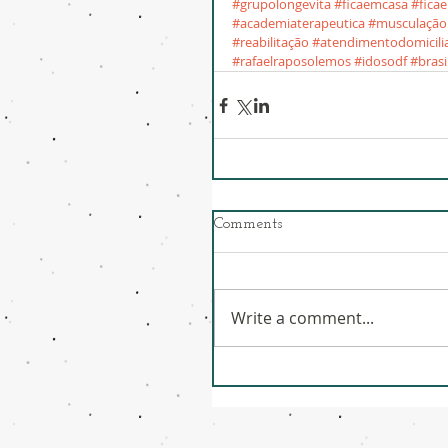
#grupolongevita
#ficaemcasa
#fica
#academiaterapeutica
#musculação
#reabilitação
#atendimentodomicili
#rafaelraposolemos
#idosodf
#brasi
Comments
Write a comment...