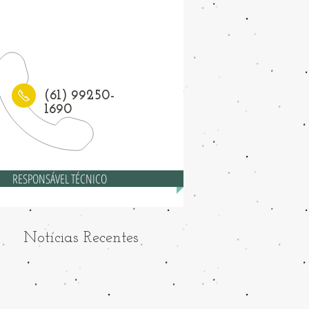
1) 3208-6558
(61) 99250-
1690
RESPONSÁVEL TÉCNICO
Notícias Recentes