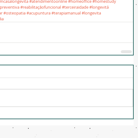
emcasalongevita
#atendimentoonline
#homeoffice
#homestudy
preventiva
#reabilitaçãofuncional
#terceiraidade
#longevitá
ar
#osteopatia
#acupuntura
#terapiamanual
#longevita
lia