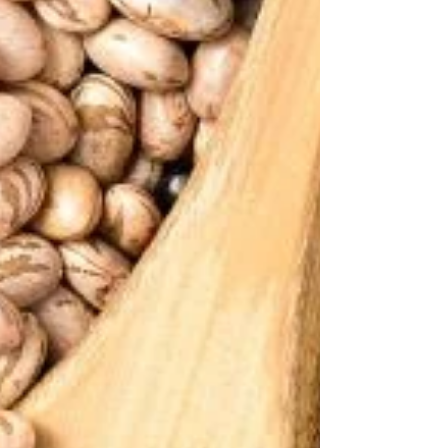
Homus, coalhada seca e
babaganuche
Dentro da culinária árabe, os antepastos servidos
com pão sírio estão entre as receitas mais apreciadas
no Brasil. Tanto é que muitas...