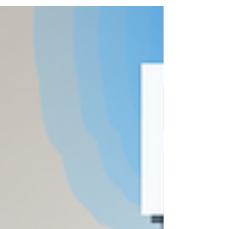
importância de cuidar de quem cuida. Hoje
mostraremos o caso do nosso aluno E.C.M de 82...