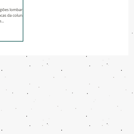
egiões lombares
íacas da coluna
...