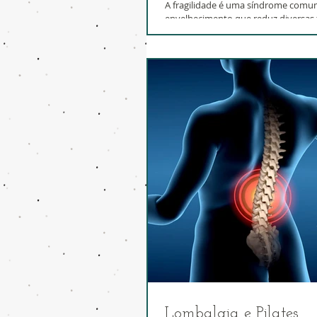
A fragilidade é uma síndrome comu
envelhecimento que reduz diversas f
assim como a sociabilidade do indiv
Lombalgia e Pilates