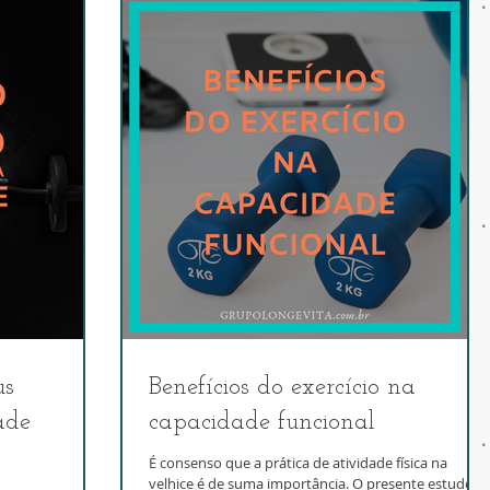
us
Benefícios do exercício na
ade
capacidade funcional
É consenso que a prática de atividade física na
velhice é de suma importância. O presente estudo,