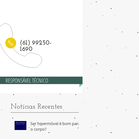
1) 3208-6558
(61) 99250-
1690
RESPONSÁVEL TÉCNICO
Notícias Recentes
Ser hipermóvel é bom para
o corpo?