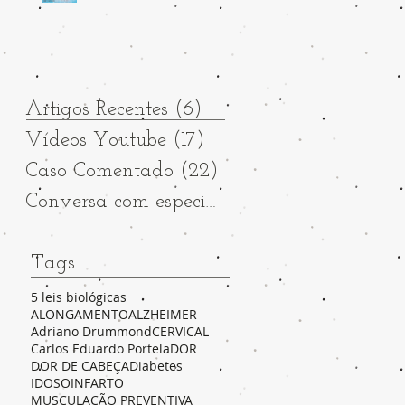
Artigos Recentes
(6)
6 posts
Vídeos Youtube
(17)
17 posts
Caso Comentado
(22)
22 posts
Conversa com especialista
(17)
17 posts
Tags
5 leis biológicas
ALONGAMENTO
ALZHEIMER
Adriano Drummond
CERVICAL
Carlos Eduardo Portela
DOR
DOR DE CABEÇA
Diabetes
IDOSO
INFARTO
MUSCULAÇÃO PREVENTIVA