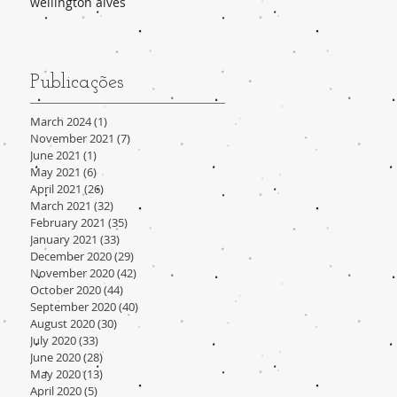
wellington alves
Publicações
March 2024
(1)
1 post
November 2021
(7)
7 posts
June 2021
(1)
1 post
May 2021
(6)
6 posts
April 2021
(26)
26 posts
March 2021
(32)
32 posts
February 2021
(35)
35 posts
January 2021
(33)
33 posts
December 2020
(29)
29 posts
November 2020
(42)
42 posts
October 2020
(44)
44 posts
September 2020
(40)
40 posts
August 2020
(30)
30 posts
July 2020
(33)
33 posts
June 2020
(28)
28 posts
May 2020
(13)
13 posts
April 2020
(5)
5 posts