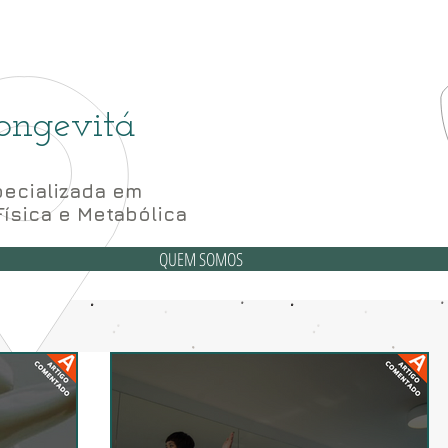
(6
6 Bloco A sala 52, 56 e 62- Subsolo
ongevitá
ecializada em
Física e Metabólica
QUEM SOMOS