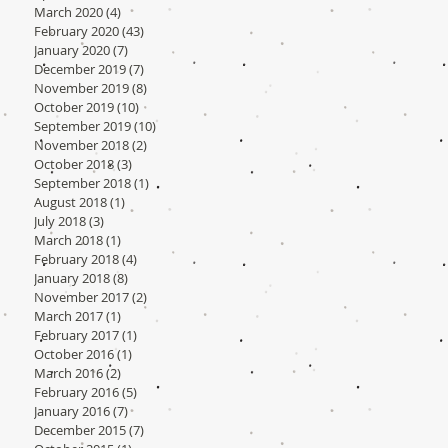
March 2020
(4)
4 posts
February 2020
(43)
43 posts
January 2020
(7)
7 posts
December 2019
(7)
7 posts
November 2019
(8)
8 posts
October 2019
(10)
10 posts
September 2019
(10)
10 posts
November 2018
(2)
2 posts
October 2018
(3)
3 posts
September 2018
(1)
1 post
August 2018
(1)
1 post
July 2018
(3)
3 posts
March 2018
(1)
1 post
February 2018
(4)
4 posts
January 2018
(8)
8 posts
November 2017
(2)
2 posts
March 2017
(1)
1 post
February 2017
(1)
1 post
October 2016
(1)
1 post
March 2016
(2)
2 posts
February 2016
(5)
5 posts
January 2016
(7)
7 posts
December 2015
(7)
7 posts