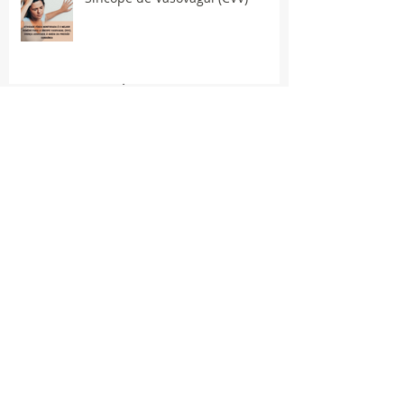
Publicações
March 2024
(1)
1 post
November 2021
(7)
7 posts
June 2021
(1)
1 post
May 2021
(6)
6 posts
April 2021
(26)
26 posts
March 2021
(32)
32 posts
February 2021
(35)
35 posts
January 2021
(33)
33 posts
December 2020
(29)
29 posts
November 2020
(42)
42 posts
October 2020
(44)
44 posts
September 2020
(40)
40 posts
August 2020
(30)
30 posts
July 2020
(33)
33 posts
June 2020
(28)
28 posts
May 2020
(13)
13 posts