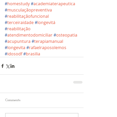
#
homestudy
#
academiaterapeutica
#
musculaçãopreventiva
#
reabilitaçãofuncional
#
terceiraidade
#
longevitá
#
reabilitação
#
atendimentodomiciliar
#
osteopatia
#
acupuntura
#
terapiamanual
#
longevita
#
rafaelraposolemos
#
idosodf
#
brasilia
Comments