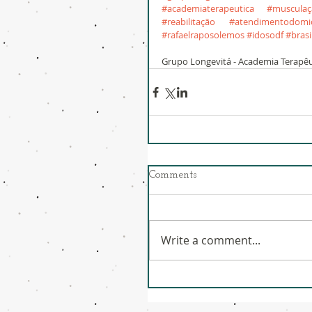
#academiaterapeutica
#musculaç
#reabilitação
#atendimentodomici
#rafaelraposolemos
#idosodf
#brasi
Grupo Longevitá - Academia Terapêu
Comments
Write a comment...