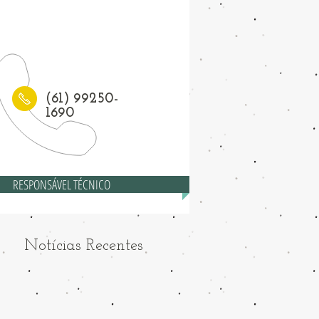
1) 3208-6558
(61) 99250-
1690
RESPONSÁVEL TÉCNICO
Notícias Recentes