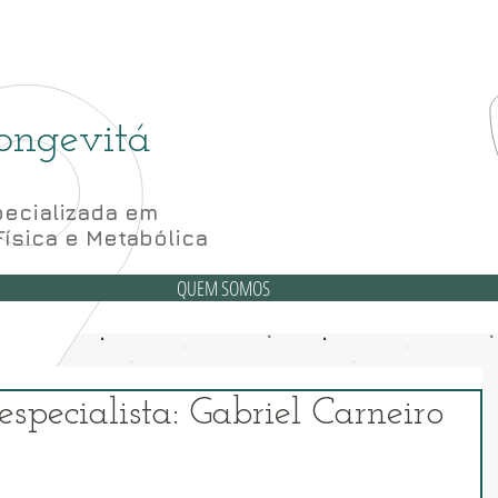
(6
6 Bloco A sala 52, 56 e 62- Subsolo
ongevitá
ecializada em
Física e Metabólica
QUEM SOMOS
specialista: Gabriel Carneiro