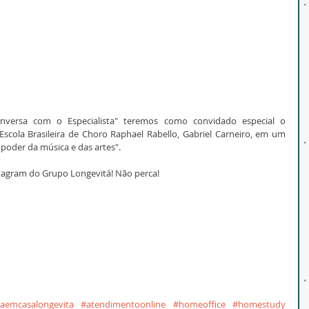
nversa com o Especialista" teremos como convidado especial o 
Escola Brasileira de Choro Raphael Rabello, Gabriel Carneiro, em um 
 poder da música e das artes".
stagram do Grupo Longevitá! Não perca!
caemcasalongevita
#atendimentoonline
#homeoffice
#homestudy