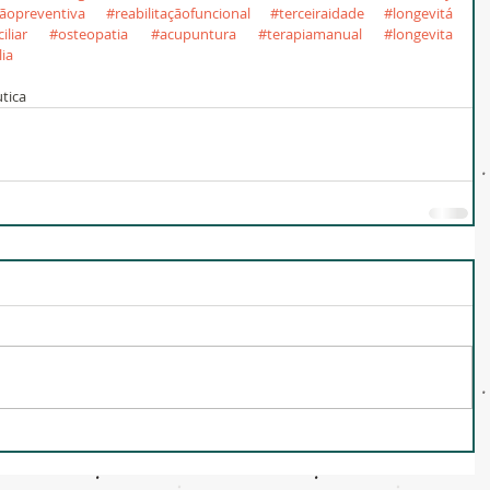
ãopreventiva
#reabilitaçãofuncional
#terceiraidade
#longevitá
liar
#osteopatia
#acupuntura
#terapiamanual
#longevita
lia
tica