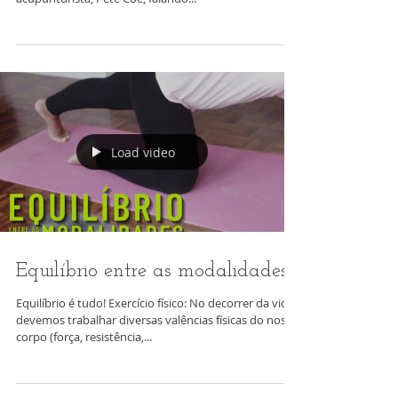
O conversa com o especialista está de casa nova! E
hoje terá como convidado especial o naturopata e
acupunturista, Pete Coe, falando...
Load video
Equilíbrio entre as modalidades
Equilíbrio é tudo! Exercício físico: No decorrer da vida
devemos trabalhar diversas valências físicas do nosso
corpo (força, resistência,...