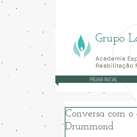
Asa Norte - CLN 10
Grupo L
Academia Esp
Reabilitação 
PÁGINA INICIAL
Conversa com o e
Drummond