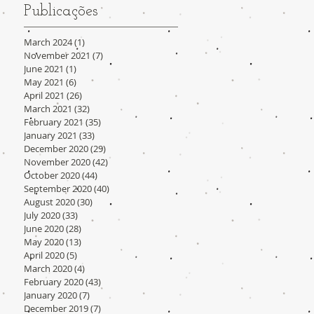
Publicações
March 2024
(1)
1 post
November 2021
(7)
7 posts
June 2021
(1)
1 post
May 2021
(6)
6 posts
April 2021
(26)
26 posts
March 2021
(32)
32 posts
February 2021
(35)
35 posts
January 2021
(33)
33 posts
December 2020
(29)
29 posts
November 2020
(42)
42 posts
October 2020
(44)
44 posts
September 2020
(40)
40 posts
August 2020
(30)
30 posts
July 2020
(33)
33 posts
June 2020
(28)
28 posts
May 2020
(13)
13 posts
April 2020
(5)
5 posts
March 2020
(4)
4 posts
February 2020
(43)
43 posts
January 2020
(7)
7 posts
December 2019
(7)
7 posts