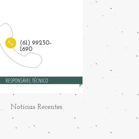
1) 3208-6558
(61) 99250-
1690
RESPONSÁVEL TÉCNICO
Notícias Recentes