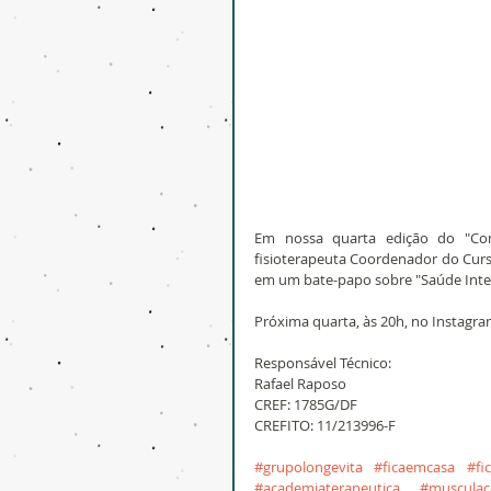
Em nossa quarta edição do "Con
fisioterapeuta Coordenador do Cur
em um bate-papo sobre "Saúde Inte
Próxima quarta, às 20h, no Instagr
Responsável Técnico:
Rafael Raposo
CREF: 1785G/DF
CREFITO: 11/213996-F
#grupolongevita
#ficaemcasa
#fi
#academiaterapeutica
#musculaç