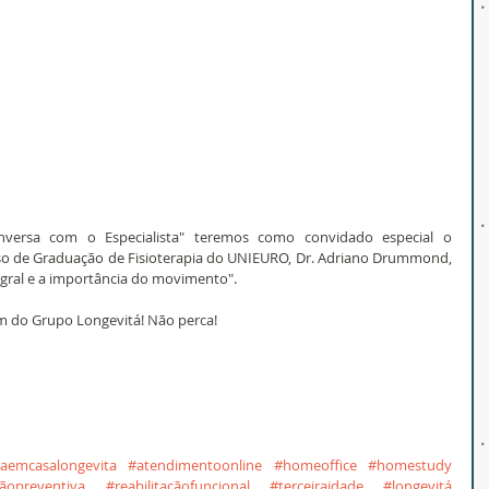
versa com o Especialista" teremos como convidado especial o 
so de Graduação de Fisioterapia do UNIEURO, Dr. Adriano Drummond, 
gral e a importância do movimento".
am do Grupo Longevitá! Não perca!
caemcasalongevita
#atendimentoonline
#homeoffice
#homestudy
ãopreventiva
#reabilitaçãofuncional
#terceiraidade
#longevitá