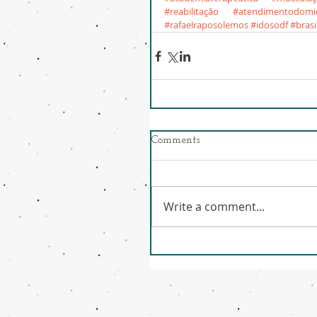
#reabilitação
#atendimentodomici
#rafaelraposolemos
#idosodf
#brasi
Comments
Write a comment...