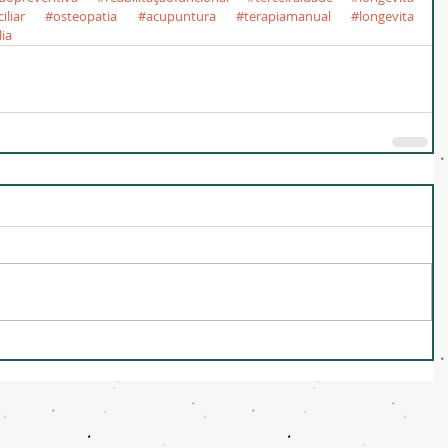
liar
#osteopatia
#acupuntura
#terapiamanual
#longevita
lia