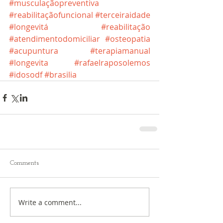
#musculaçãopreventiva
#reabilitaçãofuncional
#terceiraidade
#longevitá
#reabilitação
#atendimentodomiciliar
#osteopatia
#acupuntura
#terapiamanual
#longevita
#rafaelraposolemos
#idosodf
#brasilia
Comments
Write a comment...