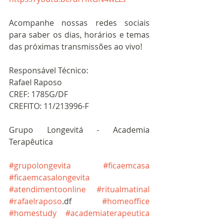
Acompanhe nossas redes sociais 
para saber os dias, horários e temas 
das próximas transmissões ao vivo!
Responsável Técnico:
Rafael Raposo
CREF: 1785G/DF
CREFITO: 11/213996-F
Grupo Longevitá - Academia 
Terapêutica
#grupolongevita
#ficaemcasa
#ficaemcasalongevita
#atendimentoonline
#ritualmatinal
#rafaelraposo
.df 
#homeoffice
#homestudy
#academiaterapeutica