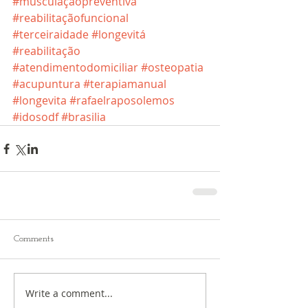
#musculaçãopreventiva
#reabilitaçãofuncional
#terceiraidade
#longevitá
#reabilitação
#atendimentodomiciliar
#osteopatia
#acupuntura
#terapiamanual
#longevita
#rafaelraposolemos
#idosodf
#brasilia
Comments
Write a comment...